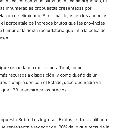
n los cascoteados bolsillos de los catamarqueños, ni
 las innumerables propuestas presentadas por
Nación de eliminarlo. Sin ir más lejos, en los anuncios
 el porcentaje de ingresos brutos que las provincias
limitar esta fiesta recaudatoria que infla la bolsa de
ucen.
 sigue recaudando mes a mes. Total, como
z más recursos a disposición, y como dueño de un
ios siempre son con el Estado, sabe que nadie va
 que IIBB le encarece los precios.
mpuesto Sobre Los Ingresos Brutos le dan a Jalil una
que representa alrededor del 80% de lo que recauda la