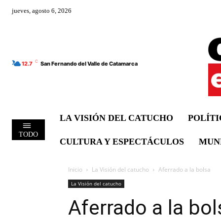
jueves, agosto 6, 2026
C
12.7
San Fernando del Valle de Catamarca
LA VISIÓN DEL CATUCHO
POLÍT
TODO
CULTURA Y ESPECTÁCULOS
MUN
Inicio
La Visión del catucho
Aferrado a la bolsa
La Visión del catucho
Aferrado a la bol