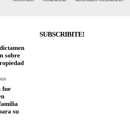
SUBSCRIBITE!
 dictamen
ón sobre
Propiedad
2026
 fue
en
familia
para su