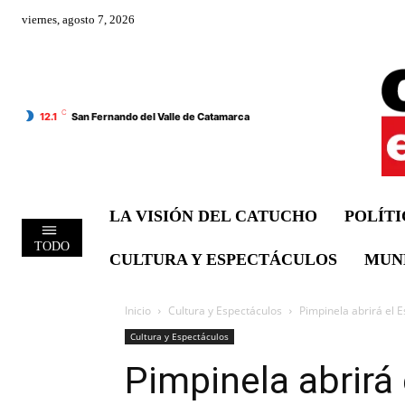
viernes, agosto 7, 2026
C
12.1
San Fernando del Valle de Catamarca
LA VISIÓN DEL CATUCHO
POLÍT
TODO
CULTURA Y ESPECTÁCULOS
MUN
Inicio
Cultura y Espectáculos
Pimpinela abrirá el 
Cultura y Espectáculos
Pimpinela abrirá