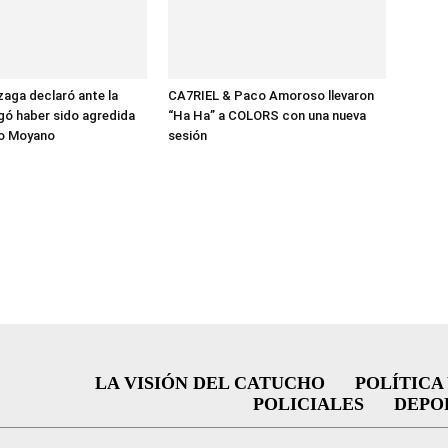
zaga declaró ante la
CA7RIEL & Paco Amoroso llevaron
egó haber sido agredida
“Ha Ha” a COLORS con una nueva
o Moyano
sesión
LA VISIÓN DEL CATUCHO
POLÍTICA
POLICIALES
DEPO