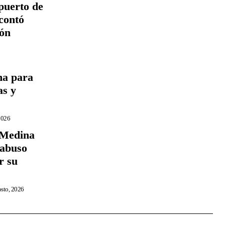
puerto de
contó
ión
ma para
as y
2026
 Medina
 abuso
r su
osto, 2026