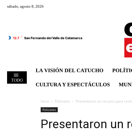
sábado, agosto 8, 2026
C
12.7
San Fernando del Valle de Catamarca
LA VISIÓN DEL CATUCHO
POLÍT
TODO
CULTURA Y ESPECTÁCULOS
MUN
Inicio
Policiales
Presentaron un recurso para rechaz
Policiales
Presentaron un r