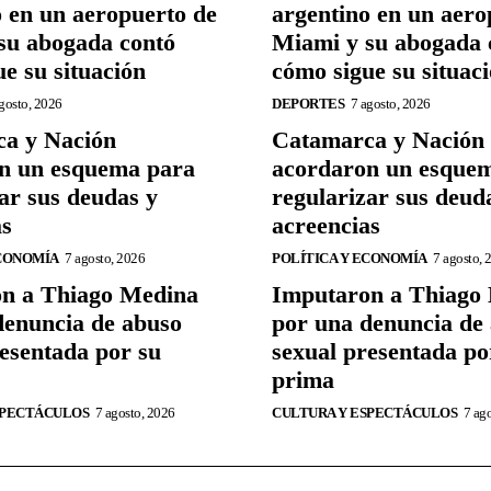
o en un aeropuerto de
argentino en un aero
su abogada contó
Miami y su abogada 
e su situación
cómo sigue su situac
gosto, 2026
DEPORTES
7 agosto, 2026
a y Nación
Catamarca y Nación
n un esquema para
acordaron un esque
ar sus deudas y
regularizar sus deud
as
acreencias
ECONOMÍA
7 agosto, 2026
POLÍTICA Y ECONOMÍA
7 agosto, 
n a Thiago Medina
Imputaron a Thiago
denuncia de abuso
por una denuncia de
resentada por su
sexual presentada po
prima
SPECTÁCULOS
7 agosto, 2026
CULTURA Y ESPECTÁCULOS
7 ag