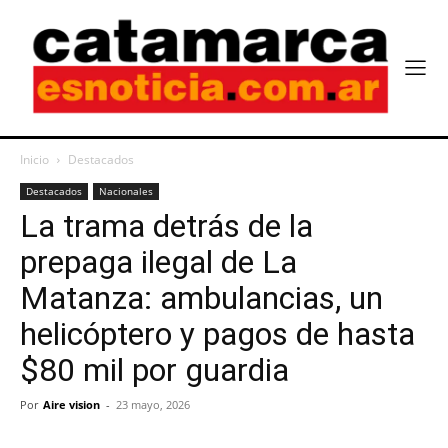
Inicio
Destacados
Destacados
Nacionales
La trama detrás de la
prepaga ilegal de La
Matanza: ambulancias, un
helicóptero y pagos de hasta
$80 mil por guardia
Por
Aire vision
-
23 mayo, 2026