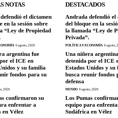
S NOTAS
DESTACADOS
defendió el dictamen
Andrada defendió el
e en la sesión sobre
del bloque en la sesi
da “Ley de Propiedad
la llamada “Ley de 
.
Privada”.
ECONOMÍA
6 agosto, 2026
POLÍTICA Y ECONOMÍA
6 agosto, 
ra argentina fue
Una niñera argentina
por el ICE en
detenida por el ICE 
nidos y su familia
Estados Unidos y su 
unir fondos para su
busca reunir fondos 
defensa
to, 2026
MUNDO
6 agosto, 2026
s confirmaron su
Los Pumas confirma
ara enfrentar a
equipo para enfrenta
a en Vélez
Sudáfrica en Vélez