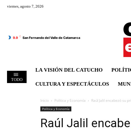
viernes, agosto 7, 2026
C
9.9
San Fernando del Valle de Catamarca
LA VISIÓN DEL CATUCHO
POLÍT
TODO
CULTURA Y ESPECTÁCULOS
MUN
Inicio
Política y Economía
Raúl Jalil encabezó su p
Política y Economía
Raúl Jalil encab