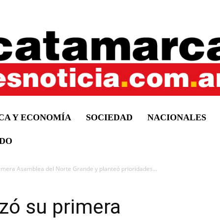
ICA Y ECONOMÍA
SOCIEDAD
NACIONALES
DO
rimera Asamblea del Norte Grande y planteó prioridades...
ezó su primera