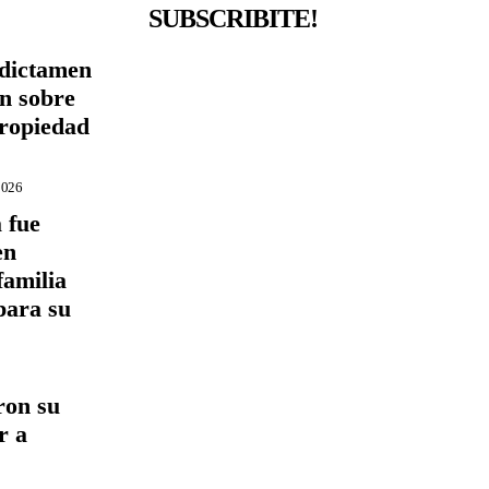
SUBSCRIBITE!
 dictamen
ón sobre
Propiedad
2026
 fue
en
familia
para su
ron su
r a