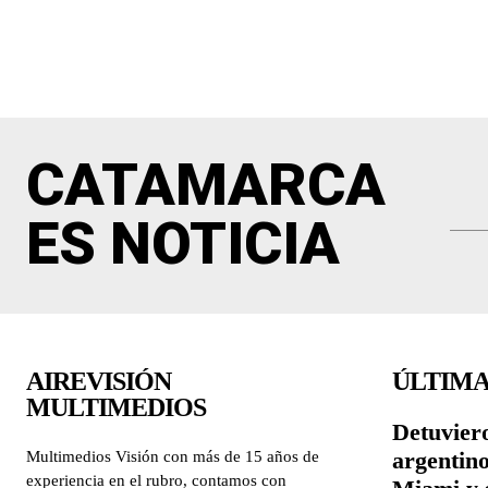
CATAMARCA
ES NOTICIA
AIREVISIÓN
ÚLTIMA
MULTIMEDIOS
Detuviero
argentin
Multimedios Visión con más de 15 años de
experiencia en el rubro, contamos con