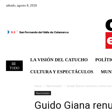
sábado, agosto 8, 2026
C
9.3
San Fernando del Valle de Catamarca
LA VISIÓN DEL CATUCHO
POLÍT
TODO
CULTURA Y ESPECTÁCULOS
MUN
Inicio
Nacionales
Guido Giana renunció como vicem
Nacionales
Guido Giana ren