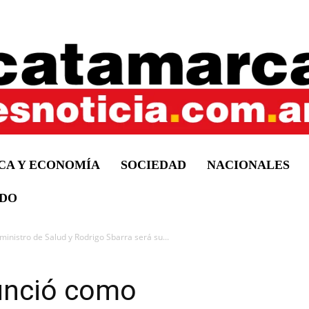
ICA Y ECONOMÍA
SOCIEDAD
NACIONALES
DO
inistro de Salud y Rodrigo Sbarra será su...
unció como