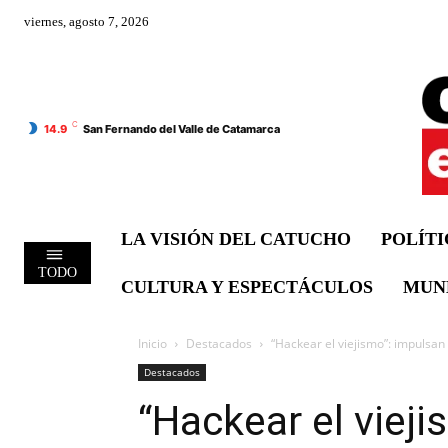
viernes, agosto 7, 2026
C
14.9
San Fernando del Valle de Catamarca
LA VISIÓN DEL CATUCHO
POLÍT
TODO
CULTURA Y ESPECTÁCULOS
MUN
Inicio
Destacados
“Hackear el viejismo”: impulsan
Destacados
“Hackear el viej