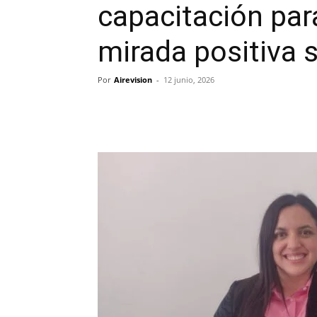
capacitación pa
mirada positiva s
Por
Airevision
-
12 junio, 2026