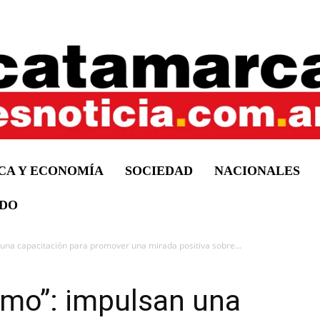
ICA Y ECONOMÍA
SOCIEDAD
NACIONALES
DO
 una capacitación para promover una mirada positiva sobre...
ismo”: impulsan una