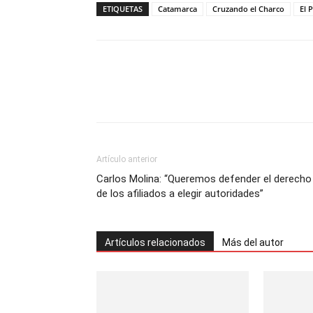
ETIQUETAS
Catamarca
Cruzando el Charco
El 
Artículo anterior
Carlos Molina: “Queremos defender el derecho
de los afiliados a elegir autoridades”
Artículos relacionados
Más del autor