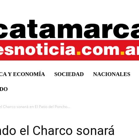
ICA Y ECONOMÍA
SOCIEDAD
NACIONALES
DO
l Charco sonará en El Patio del Poncho...
ndo el Charco sonará