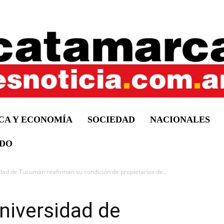
ICA Y ECONOMÍA
SOCIEDAD
NACIONALES
DO
dad de Tucumán reafirman su condición de propietarios de...
niversidad de