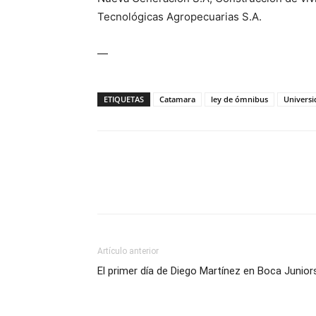
Tecnológicas Agropecuarias S.A.
—
ETIQUETAS
Catamara
ley de ómnibus
Univers
Artículo anterior
El primer día de Diego Martínez en Boca Junior