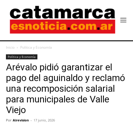
Inicio
Política y Economía
Política y Economía
Arévalo pidió garantizar el
pago del aguinaldo y reclamó
una recomposición salarial
para municipales de Valle
Viejo
Por
Airevision
-
17 junio, 2026