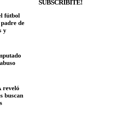
SUBSCRIBITE!
l fútbol
l padre de
s y
imputado
 abuso
 reveló
os buscan
s