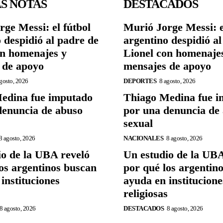
S NOTAS
DESTACADOS
ge Messi: el fútbol
Murió Jorge Messi: e
 despidió al padre de
argentino despidió a
on homenajes y
Lionel con homenaje
 de apoyo
mensajes de apoyo
gosto, 2026
DEPORTES
8 agosto, 2026
edina fue imputado
Thiago Medina fue 
denuncia de abuso
por una denuncia de
sexual
8 agosto, 2026
NACIONALES
8 agosto, 2026
io de la UBA reveló
Un estudio de la UBA
os argentinos buscan
por qué los argentin
instituciones
ayuda en institucione
s
religiosas
8 agosto, 2026
DESTACADOS
8 agosto, 2026