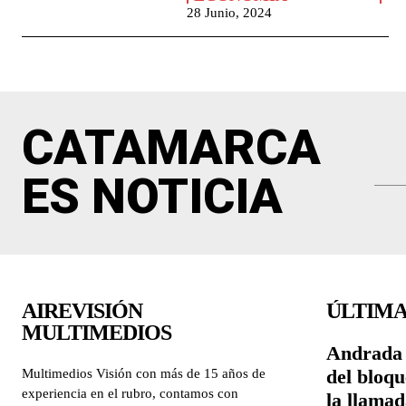
28 Junio, 2024
CATAMARCA
ES NOTICIA
AIREVISIÓN
ÚLTIMA
MULTIMEDIOS
Andrada 
del bloqu
Multimedios Visión con más de 15 años de
experiencia en el rubro, contamos con
la llama