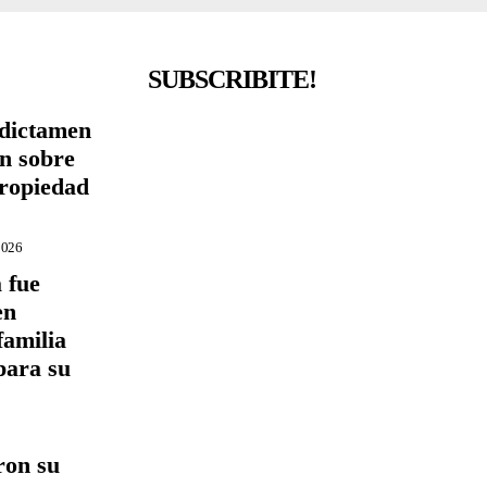
SUBSCRIBITE!
 dictamen
ón sobre
Propiedad
2026
 fue
en
familia
para su
ron su