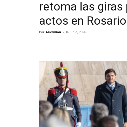
retoma las giras 
actos en Rosari
Por
Airevision
-
16 junio, 2026