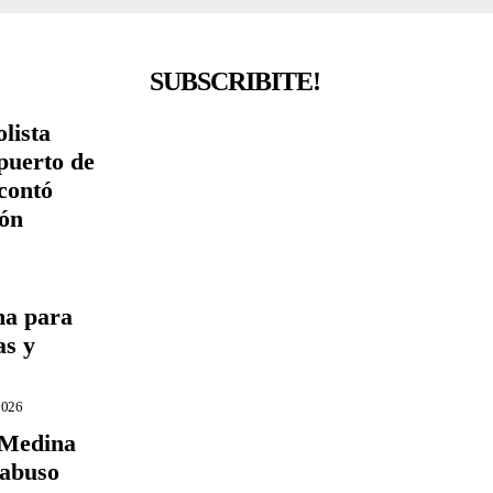
SUBSCRIBITE!
lista
puerto de
contó
ión
ma para
as y
2026
 Medina
 abuso