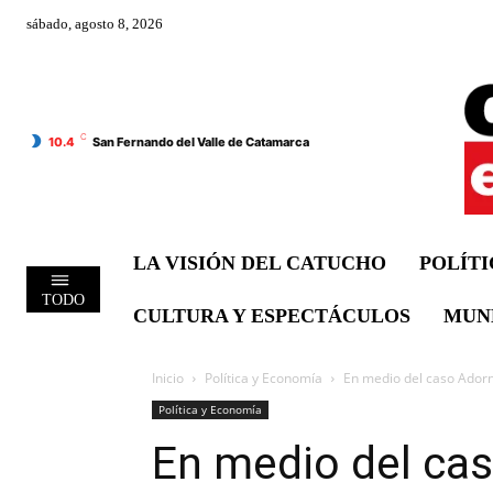
sábado, agosto 8, 2026
C
10.4
San Fernando del Valle de Catamarca
LA VISIÓN DEL CATUCHO
POLÍT
TODO
CULTURA Y ESPECTÁCULOS
MUN
Inicio
Política y Economía
En medio del caso Adorni,
Política y Economía
En medio del caso