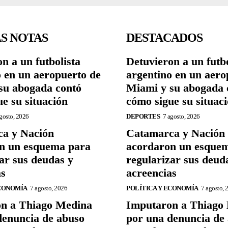
S NOTAS
DESTACADOS
n a un futbolista
Detuvieron a un futbo
o en un aeropuerto de
argentino en un aero
su abogada contó
Miami y su abogada 
e su situación
cómo sigue su situac
gosto, 2026
DEPORTES
7 agosto, 2026
a y Nación
Catamarca y Nación
n un esquema para
acordaron un esque
ar sus deudas y
regularizar sus deud
as
acreencias
ECONOMÍA
7 agosto, 2026
POLÍTICA Y ECONOMÍA
7 agosto, 
n a Thiago Medina
Imputaron a Thiago
denuncia de abuso
por una denuncia de