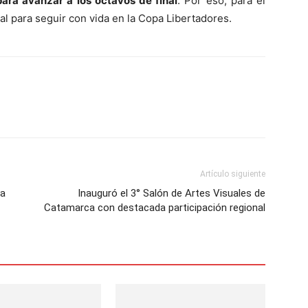
ara avanzar a los octavos de final
. Por eso, para el
tal para seguir con vida en la Copa Libertadores.
Artículo siguiente
ca
Inauguró el 3° Salón de Artes Visuales de
Catamarca con destacada participación regional