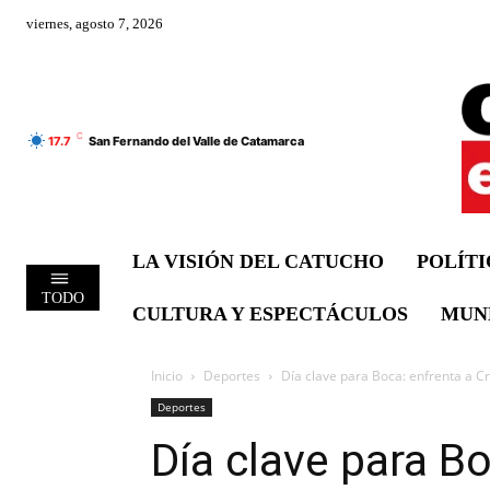
viernes, agosto 7, 2026
C
17.7
San Fernando del Valle de Catamarca
LA VISIÓN DEL CATUCHO
POLÍT
TODO
CULTURA Y ESPECTÁCULOS
MUN
Inicio
Deportes
Día clave para Boca: enfrenta a Cru
Deportes
Día clave para Bo