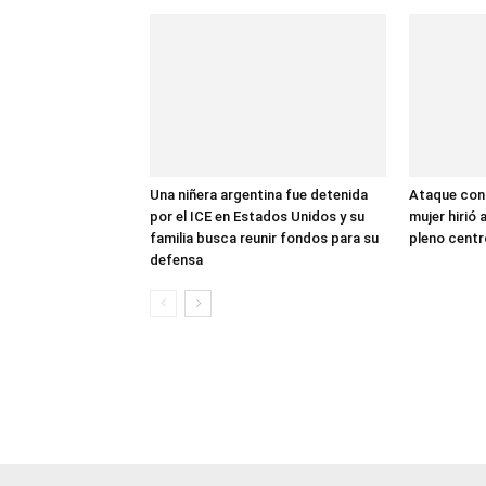
Una niñera argentina fue detenida
Ataque con 
por el ICE en Estados Unidos y su
mujer hirió
familia busca reunir fondos para su
pleno centr
defensa