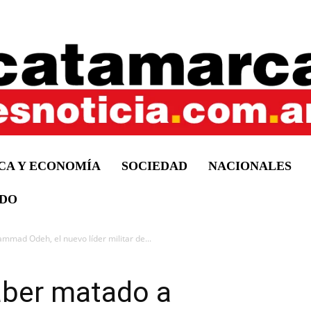
ICA Y ECONOMÍA
SOCIEDAD
NACIONALES
DO
mad Odeh, el nuevo líder militar de...
aber matado a