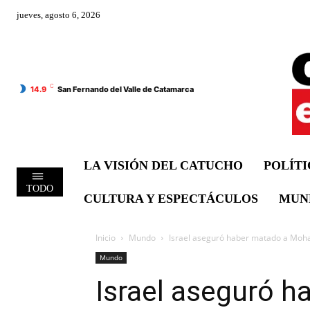
jueves, agosto 6, 2026
C
14.9
San Fernando del Valle de Catamarca
LA VISIÓN DEL CATUCHO
POLÍT
TODO
CULTURA Y ESPECTÁCULOS
MUN
Inicio
Mundo
Israel aseguró haber matado a Moham
Mundo
Israel aseguró h