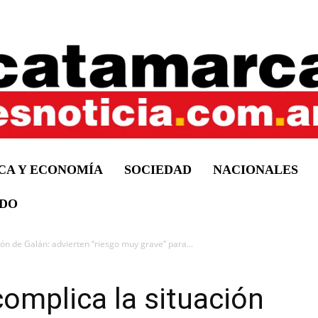
ICA Y ECONOMÍA
SOCIEDAD
NACIONALES
DO
ión de Galán: advierten “riesgo muy grave” para...
complica la situación