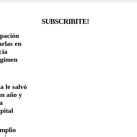
SUBSCRIBITE!
ipación
arlas en
cia
égimen
a le salvó
un año y
a
pital
amplio