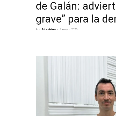
de Galán: advier
grave” para la d
Por
Airevision
-
7 mayo, 2026