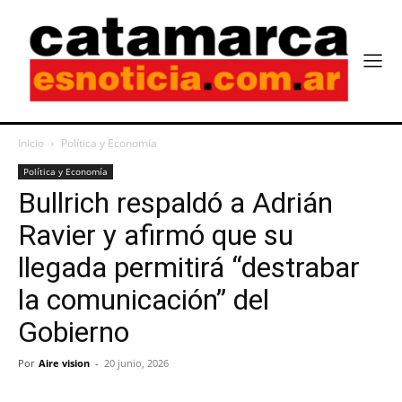
Inicio
Política y Economía
Política y Economía
Bullrich respaldó a Adrián
Ravier y afirmó que su
llegada permitirá “destrabar
la comunicación” del
Gobierno
Por
Aire vision
-
20 junio, 2026